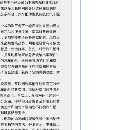
子商务平台已经成为中国汽配行业实现经
越来越多互联网网民开始选择在线购物，
线交易平台，汽车配件也从传统的汽车配
务业成为珠三角下一轮发展的重要内容之
改善产品和服务质量、提高服务传递速
场，更加需要电子商务保驾护航。虽然目
未来必然发展趋势，网络化经营有诸多优
，都是一件大好事。首先，对于汽车配件
题，并及时将这些信息反馈给汽车配件生
求的汽车配件。这样既节约了时间和费
时得知配件销售商的库存情况和销售情
快了资金流通，获得了较满意的收益。对
件。
松获得。互联网汽车配件销售商可以给
汽车配件销售费用，而这种费用通常将占
例就更高了。事实上，互联网还可起到一
部分滞销。滞销部分占用资金所引起的费
避免生产和销售市场销售不好的汽车配
商和顾客贴得更近。
，电商的迅速崛起能够代替中国汽配传
议有着独特的看法。钟卫表示，电商线上