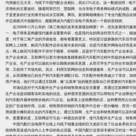
均突破亿元大关，与线下中国汽配企业相比，高出15%左右。这一数据说明：电
济增长的主要途径。随着阿里巴巴、慧聪网、当当等电子商务网站模式的成熟，
于是更多的行业先锋开始试水互联网。腾讯、新浪网相继推出了专业汽配用品在
件交易模式中脱颖而出，酷配网成为汽配行业电子商务的一个新的里程碑。
在2008年12月公布的《珠三角地区改革发展规划纲要》中，优先发展现代服
一，电子商务是构建现代服务业重要内容，也是现代化的商业经营方式之一，能
度，对于珠三角产业的升级改造，都有着重要意义。特别是日益膨胀的汽车后市
前网上上销售、购买汽车配件还存在着许多的问题，但是汽车配件网络化经营是
点：网上购买汽车配件不管对于顾客、经销商，还是对于汽车配件生产企业来说
生产企业来说，互联网可以更方便地收集顾客购买汽车配件过程中所提的各种问
产企业。生产企业可以据此分析出顾客的购买意愿，从而尽早生产出符合市场需
用，又抢得了市场先机。其次，利用互联网的信息和便捷服务，生产企业可以及
况，从而调整自己的生产和汽车配件调配计划。汽车配件销售商减少了库存，加
用户来说，他们可以通过互联网，像“点菜单”似的随意选取自己所需要的汽车配
市场信息对于汽车配件生产企业和销售商来说至关重要，而通过互联网即可轻
生产企业提供顾客实时实地的信息。这种需求意愿的信息可以帮助生产企业降低
到汽车配件最终销售价格的15%左右。如果算上促销费用的话，这种费用所占比
定的广告促销作用。以前，销售商所经销的汽车配件中总有一部分畅销，而另一
用就要分摊到卖出去的汽车配件上。通过互联网，生产企业和销售商都可以及时
件。更重要的是，互联网还可引起一种观念的变革，使汽车配件生产企业、销售
中国汽配行业电商平台线上与线下销量业绩的巨大差距引发了社会各界的关注
统销售渠道成为业内人士争议的热点话题。中国汽配行业资深专家钟卫对这一争