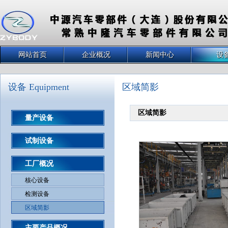
网站首页
企业概况
新闻中心
设
设备 Equipment
区域简影
区域简影
量产设备
试制设备
工厂概况
核心设备
检测设备
区域简影
主要产品概况