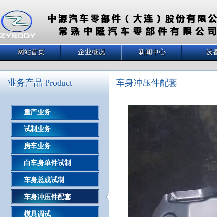
网站首页
企业概况
新闻中心
设
业务产品 Product
车身冲压件配套
量产业务
试制业务
房车业务
白车身单件试制
车身总成试制
车身冲压件配套
模具调试