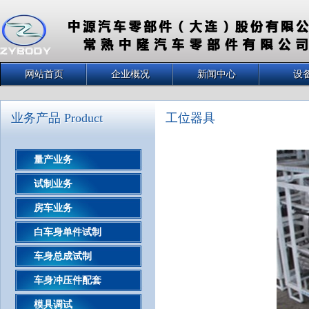
网站首页
企业概况
新闻中心
设
业务产品 Product
工位器具
量产业务
试制业务
房车业务
白车身单件试制
车身总成试制
车身冲压件配套
模具调试