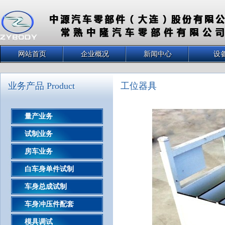
网站首页
企业概况
新闻中心
设
业务产品 Product
工位器具
量产业务
试制业务
房车业务
白车身单件试制
车身总成试制
车身冲压件配套
模具调试