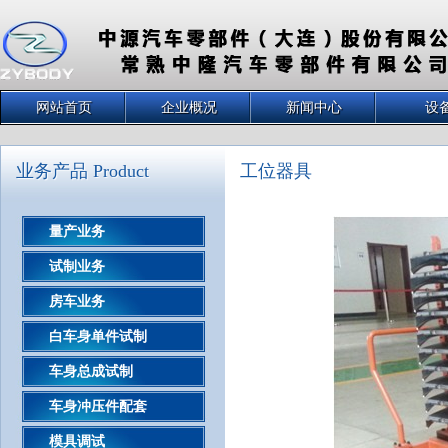
网站首页
企业概况
新闻中心
设
业务产品 Product
工位器具
量产业务
试制业务
房车业务
白车身单件试制
车身总成试制
车身冲压件配套
模具调试