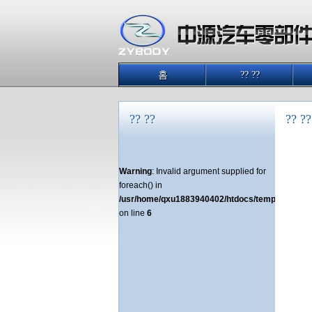
홈
?? ??
?? ??
?? ??
Warning
: Invalid argument supplied for
foreach() in
/usr/home/qxu1883940402/htdocs/templets/left1
on line
6