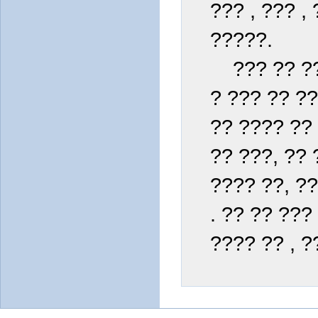
??? , ??? , 
?????.
??? ?? ?? 
? ??? ?? ??
?? ???? ?? 
?? ???, ?? 
???? ??, ??
. ?? ?? ???
???? ?? , ?